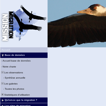
Accueil
Base de données
-
Accueil base de données
-
Notre charte
Les observations
-
Synthèse annuelle
Les galeries
-
Toutes les photos
Statistiques d'utilisation
Qu'est-ce que la migration ?
Les sites de migration