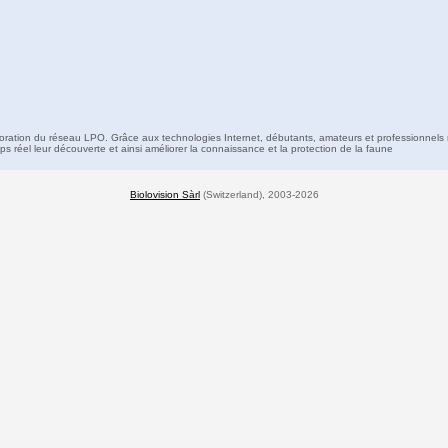
boration du réseau LPO. Grâce aux technologies Internet, débutants, amateurs et professionnels 
s réel leur découverte et ainsi améliorer la connaissance et la protection de la faune
Biolovision Sàrl
(Switzerland), 2003-2026