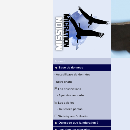
Accueil
Base de données
-
Accueil base de données
-
Notre charte
Les observations
-
Synthèse annuelle
Les galeries
-
Toutes les photos
Statistiques d'utilisation
Qu'est-ce que la migration ?
Les sites de migration