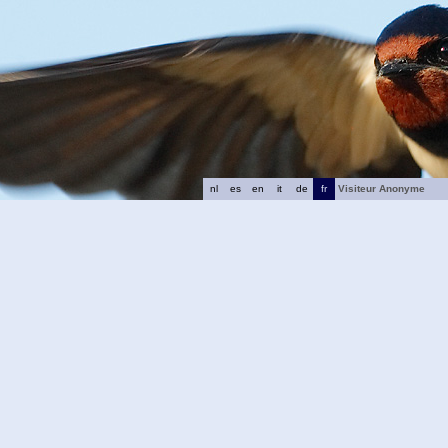
nl
es
en
it
de
fr
Visiteur Anonyme