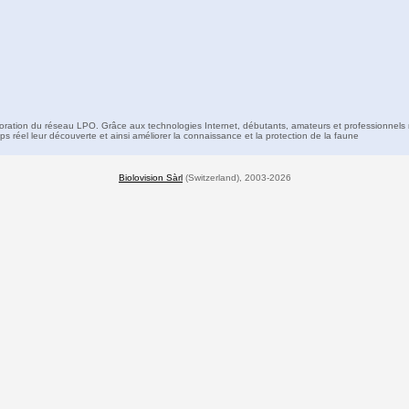
boration du réseau LPO. Grâce aux technologies Internet, débutants, amateurs et professionnels 
s réel leur découverte et ainsi améliorer la connaissance et la protection de la faune
Biolovision Sàrl
(Switzerland), 2003-2026