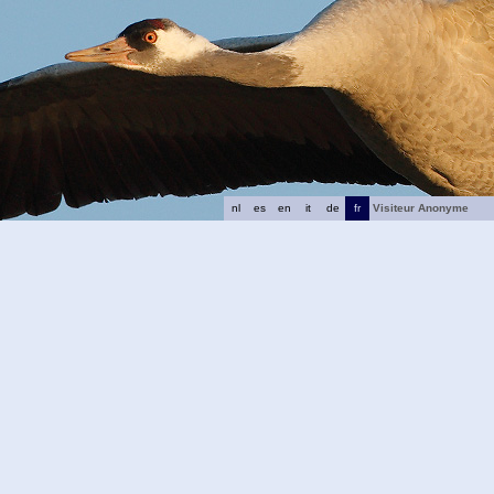
nl
es
en
it
de
fr
Visiteur Anonyme