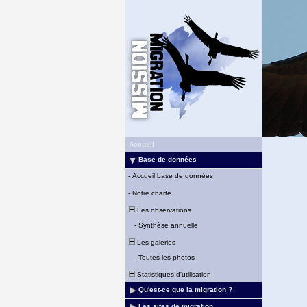
Accueil
Base de données
-
Accueil base de données
-
Notre charte
Les observations
-
Synthèse annuelle
Les galeries
-
Toutes les photos
Statistiques d'utilisation
Qu'est-ce que la migration ?
Les sites de migration