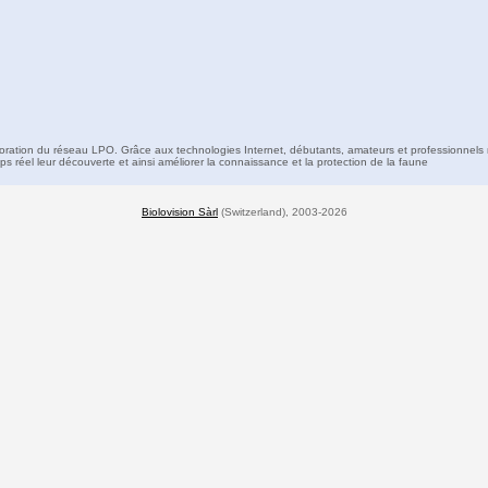
boration du réseau LPO. Grâce aux technologies Internet, débutants, amateurs et professionnels 
s réel leur découverte et ainsi améliorer la connaissance et la protection de la faune
Biolovision Sàrl
(Switzerland), 2003-2026