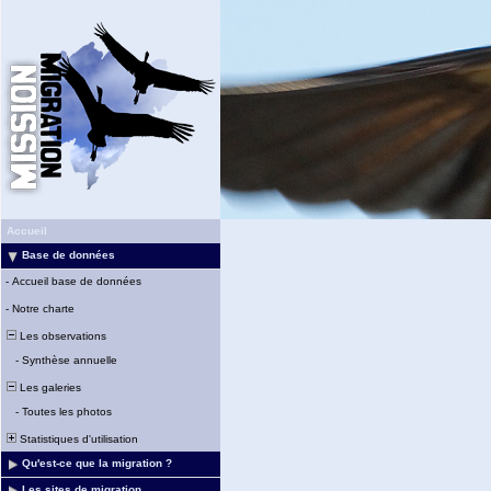
Accueil
Base de données
-
Accueil base de données
-
Notre charte
Les observations
-
Synthèse annuelle
Les galeries
-
Toutes les photos
Statistiques d'utilisation
Qu'est-ce que la migration ?
Les sites de migration