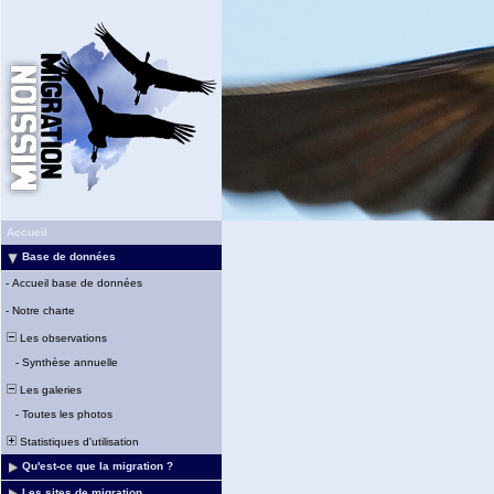
Accueil
Base de données
-
Accueil base de données
-
Notre charte
Les observations
-
Synthèse annuelle
Les galeries
-
Toutes les photos
Statistiques d'utilisation
Qu'est-ce que la migration ?
Les sites de migration