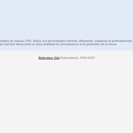
boration du réseau LPO. Grâce aux technologies Internet, débutants, amateurs et professionnels 
s réel leur découverte et ainsi améliorer la connaissance et la protection de la faune
Biolovision Sàrl
(Switzerland), 2003-2026