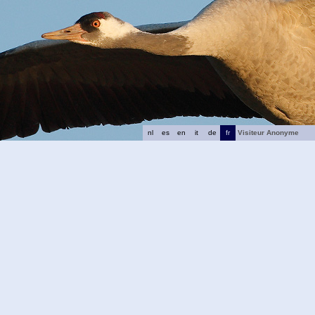
nl
es
en
it
de
fr
Visiteur Anonyme