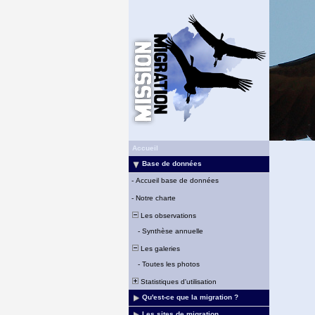
Accueil
Base de données
-
Accueil base de données
-
Notre charte
Les observations
-
Synthèse annuelle
Les galeries
-
Toutes les photos
Statistiques d'utilisation
Qu'est-ce que la migration ?
Les sites de migration