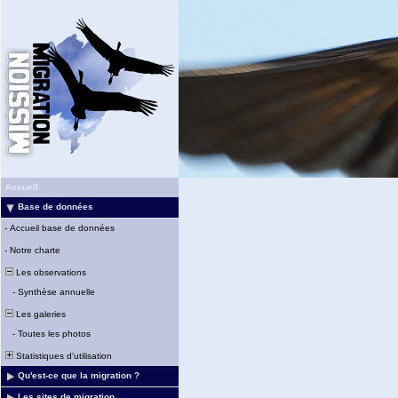
Accueil
Base de données
-
Accueil base de données
-
Notre charte
Les observations
-
Synthèse annuelle
Les galeries
-
Toutes les photos
Statistiques d'utilisation
Qu'est-ce que la migration ?
Les sites de migration