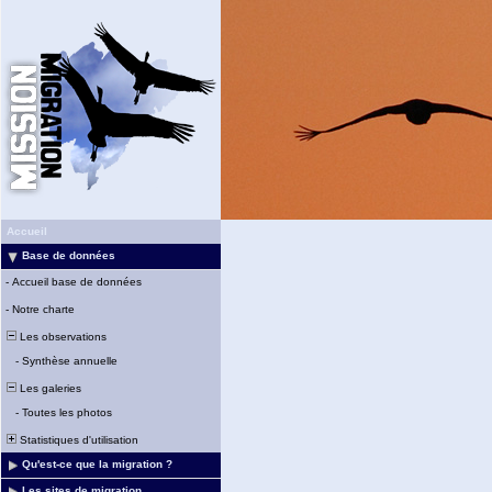
Accueil
Base de données
-
Accueil base de données
-
Notre charte
Les observations
-
Synthèse annuelle
Les galeries
-
Toutes les photos
Statistiques d'utilisation
Qu'est-ce que la migration ?
Les sites de migration