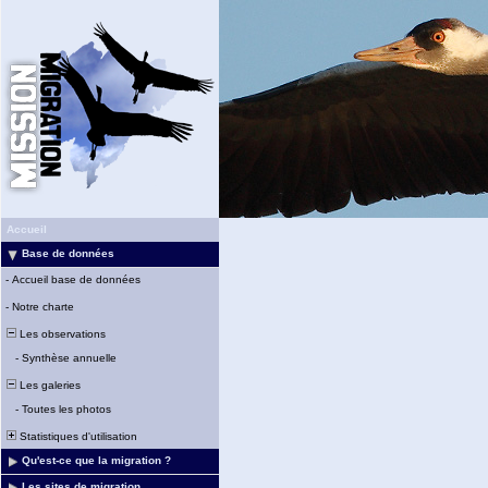
Accueil
Base de données
-
Accueil base de données
-
Notre charte
Les observations
-
Synthèse annuelle
Les galeries
-
Toutes les photos
Statistiques d'utilisation
Qu'est-ce que la migration ?
Les sites de migration