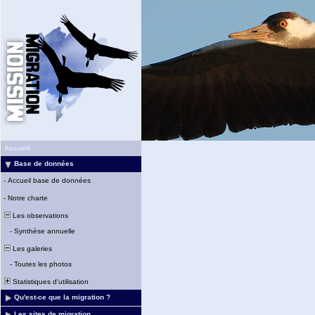
Accueil
Base de données
-
Accueil base de données
-
Notre charte
Les observations
-
Synthèse annuelle
Les galeries
-
Toutes les photos
Statistiques d'utilisation
Qu'est-ce que la migration ?
Les sites de migration