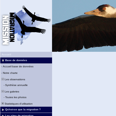
Accueil
Base de données
-
Accueil base de données
-
Notre charte
Les observations
-
Synthèse annuelle
Les galeries
-
Toutes les photos
Statistiques d'utilisation
Qu'est-ce que la migration ?
Les sites de migration