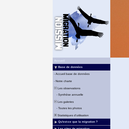
Accueil
Base de données
-
Accueil base de données
-
Notre charte
Les observations
-
Synthèse annuelle
Les galeries
-
Toutes les photos
Statistiques d'utilisation
Qu'est-ce que la migration ?
Les sites de migration