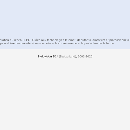
boration du réseau LPO. Grâce aux technologies Internet, débutants, amateurs et professionnels 
s réel leur découverte et ainsi améliorer la connaissance et la protection de la faune
Biolovision Sàrl
(Switzerland), 2003-2026