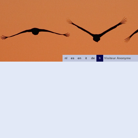
nl
es
en
it
de
fr
Visiteur Anonyme