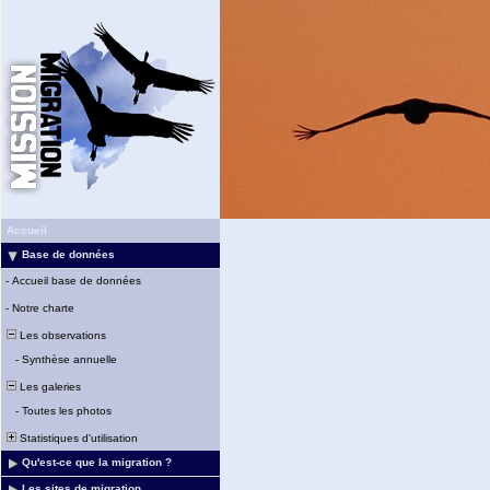
Accueil
Base de données
-
Accueil base de données
-
Notre charte
Les observations
-
Synthèse annuelle
Les galeries
-
Toutes les photos
Statistiques d'utilisation
Qu'est-ce que la migration ?
Les sites de migration