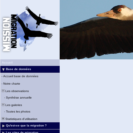
Accueil
Base de données
-
Accueil base de données
-
Notre charte
Les observations
-
Synthèse annuelle
Les galeries
-
Toutes les photos
Statistiques d'utilisation
Qu'est-ce que la migration ?
Les sites de migration