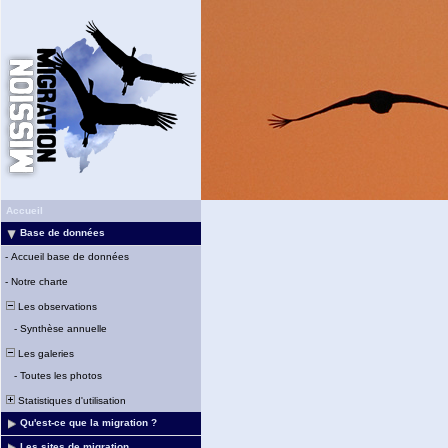
Accueil
Base de données
-
Accueil base de données
-
Notre charte
Les observations
-
Synthèse annuelle
Les galeries
-
Toutes les photos
Statistiques d'utilisation
Qu'est-ce que la migration ?
Les sites de migration