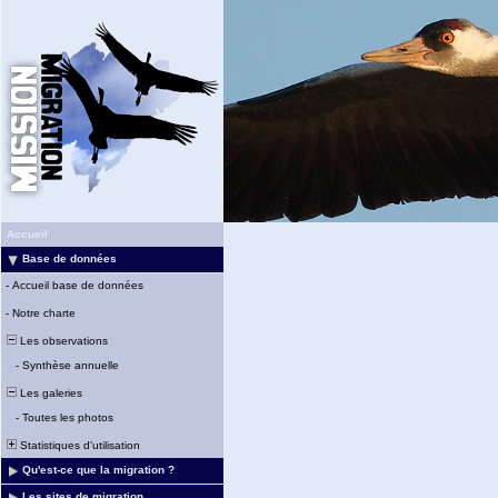
Accueil
Base de données
-
Accueil base de données
-
Notre charte
Les observations
-
Synthèse annuelle
Les galeries
-
Toutes les photos
Statistiques d'utilisation
Qu'est-ce que la migration ?
Les sites de migration