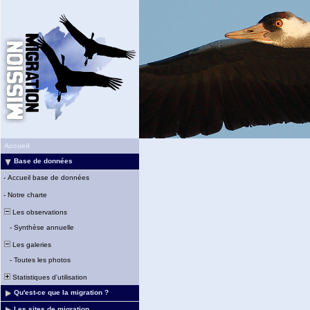
Accueil
Base de données
-
Accueil base de données
-
Notre charte
Les observations
-
Synthèse annuelle
Les galeries
-
Toutes les photos
Statistiques d'utilisation
Qu'est-ce que la migration ?
Les sites de migration