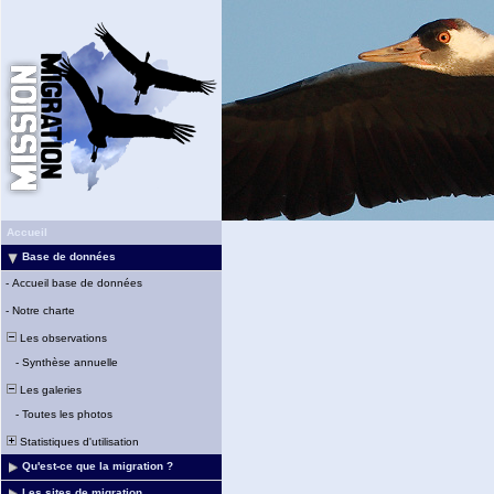
Accueil
Base de données
-
Accueil base de données
-
Notre charte
Les observations
-
Synthèse annuelle
Les galeries
-
Toutes les photos
Statistiques d'utilisation
Qu'est-ce que la migration ?
Les sites de migration