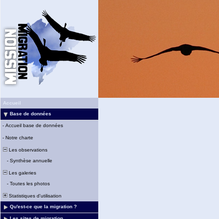
Accueil
Base de données
-
Accueil base de données
-
Notre charte
Les observations
-
Synthèse annuelle
Les galeries
-
Toutes les photos
Statistiques d'utilisation
Qu'est-ce que la migration ?
Les sites de migration