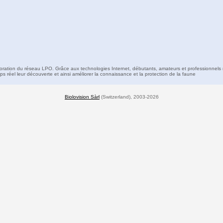
boration du réseau LPO. Grâce aux technologies Internet, débutants, amateurs et professionnels 
s réel leur découverte et ainsi améliorer la connaissance et la protection de la faune
Biolovision Sàrl
(Switzerland), 2003-2026