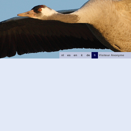
nl
es
en
it
de
fr
Visiteur Anonyme