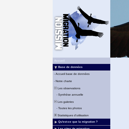
Accueil
Base de données
-
Accueil base de données
-
Notre charte
Les observations
-
Synthèse annuelle
Les galeries
-
Toutes les photos
Statistiques d'utilisation
Qu'est-ce que la migration ?
Les sites de migration