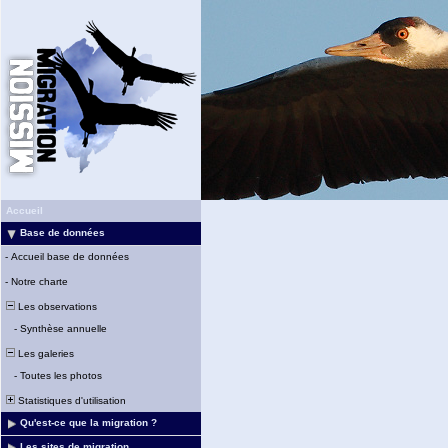
Accueil
Base de données
-
Accueil base de données
-
Notre charte
Les observations
-
Synthèse annuelle
Les galeries
-
Toutes les photos
Statistiques d'utilisation
Qu'est-ce que la migration ?
Les sites de migration