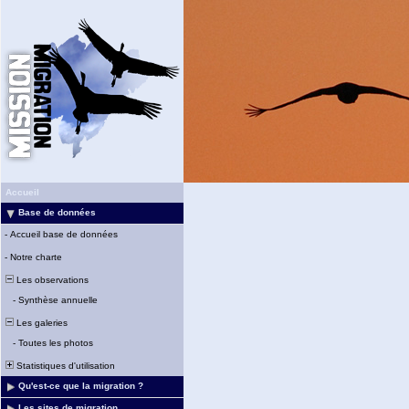
Accueil
Base de données
-
Accueil base de données
-
Notre charte
Les observations
-
Synthèse annuelle
Les galeries
-
Toutes les photos
Statistiques d'utilisation
Qu'est-ce que la migration ?
Les sites de migration