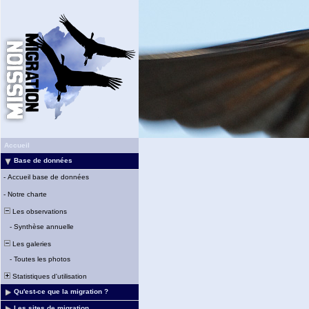
Accueil
Base de données
-
Accueil base de données
-
Notre charte
Les observations
-
Synthèse annuelle
Les galeries
-
Toutes les photos
Statistiques d'utilisation
Qu'est-ce que la migration ?
Les sites de migration