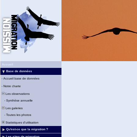
Accueil
Base de données
-
Accueil base de données
-
Notre charte
Les observations
-
Synthèse annuelle
Les galeries
-
Toutes les photos
Statistiques d'utilisation
Qu'est-ce que la migration ?
Les sites de migration