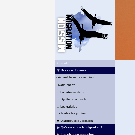
Accueil
Base de données
-
Accueil base de données
-
Notre charte
Les observations
-
Synthèse annuelle
Les galeries
-
Toutes les photos
Statistiques d'utilisation
Qu'est-ce que la migration ?
Les sites de migration