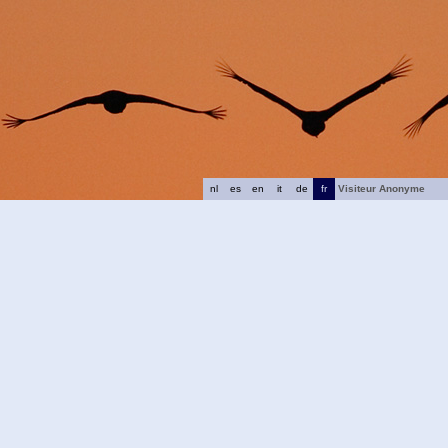
nl
es
en
it
de
fr
Visiteur Anonyme