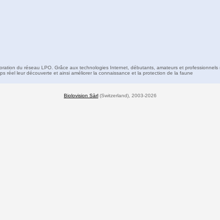
boration du réseau LPO. Grâce aux technologies Internet, débutants, amateurs et professionnels 
s réel leur découverte et ainsi améliorer la connaissance et la protection de la faune
Biolovision Sàrl
(Switzerland), 2003-2026