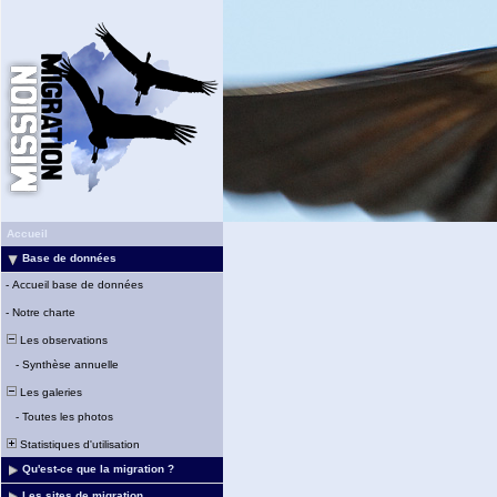
Accueil
Base de données
-
Accueil base de données
-
Notre charte
Les observations
-
Synthèse annuelle
Les galeries
-
Toutes les photos
Statistiques d'utilisation
Qu'est-ce que la migration ?
Les sites de migration