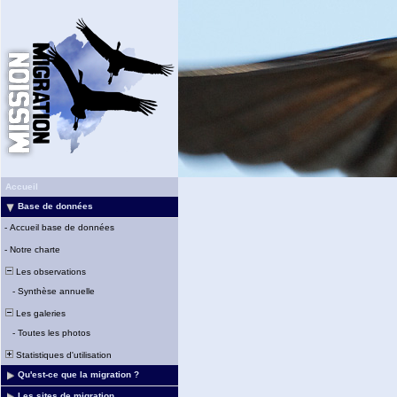
Accueil
Base de données
-
Accueil base de données
-
Notre charte
Les observations
-
Synthèse annuelle
Les galeries
-
Toutes les photos
Statistiques d'utilisation
Qu'est-ce que la migration ?
Les sites de migration