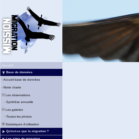
Accueil
Base de données
-
Accueil base de données
-
Notre charte
Les observations
-
Synthèse annuelle
Les galeries
-
Toutes les photos
Statistiques d'utilisation
Qu'est-ce que la migration ?
Les sites de migration