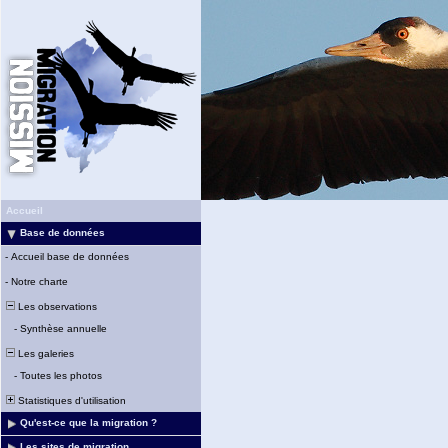
Accueil
Base de données
-
Accueil base de données
-
Notre charte
Les observations
-
Synthèse annuelle
Les galeries
-
Toutes les photos
Statistiques d'utilisation
Qu'est-ce que la migration ?
Les sites de migration