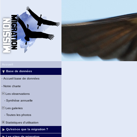
Accueil
Base de données
-
Accueil base de données
-
Notre charte
Les observations
-
Synthèse annuelle
Les galeries
-
Toutes les photos
Statistiques d'utilisation
Qu'est-ce que la migration ?
Les sites de migration