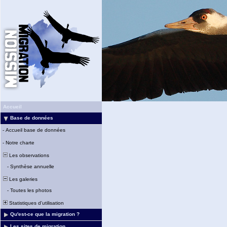
Accueil
Base de données
-
Accueil base de données
-
Notre charte
Les observations
-
Synthèse annuelle
Les galeries
-
Toutes les photos
Statistiques d'utilisation
Qu'est-ce que la migration ?
Les sites de migration