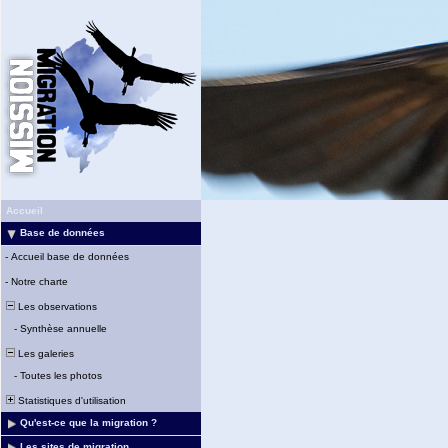
Accueil
Base de données
-
Accueil base de données
-
Notre charte
Les observations
-
Synthèse annuelle
Les galeries
-
Toutes les photos
Statistiques d'utilisation
Qu'est-ce que la migration ?
Les sites de migration