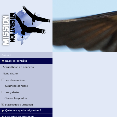
Accueil
Base de données
-
Accueil base de données
-
Notre charte
Les observations
-
Synthèse annuelle
Les galeries
-
Toutes les photos
Statistiques d'utilisation
Qu'est-ce que la migration ?
Les sites de migration