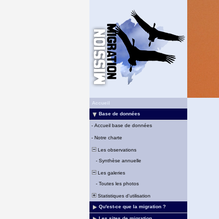
Accueil
Base de données
-
Accueil base de données
-
Notre charte
Les observations
-
Synthèse annuelle
Les galeries
-
Toutes les photos
Statistiques d'utilisation
Qu'est-ce que la migration ?
Les sites de migration