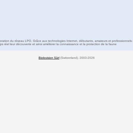
boration du réseau LPO. Grâce aux technologies Internet, débutants, amateurs et professionnels 
s réel leur découverte et ainsi améliorer la connaissance et la protection de la faune
Biolovision Sàrl
(Switzerland), 2003-2026