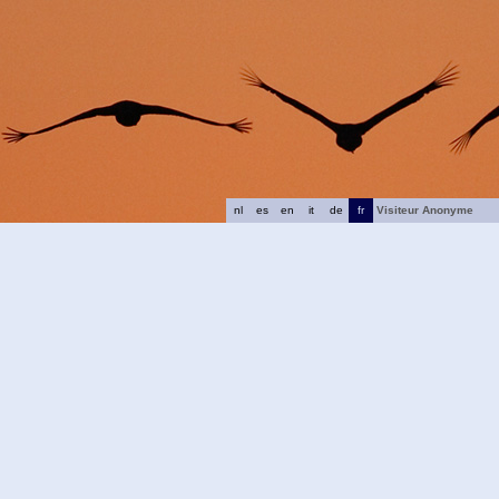
nl
es
en
it
de
fr
Visiteur Anonyme