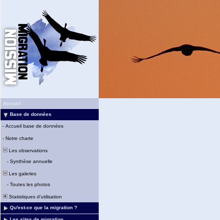
Accueil
Base de données
-
Accueil base de données
-
Notre charte
Les observations
-
Synthèse annuelle
Les galeries
-
Toutes les photos
Statistiques d'utilisation
Qu'est-ce que la migration ?
Les sites de migration