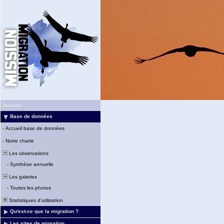
Accueil
Base de données
-
Accueil base de données
-
Notre charte
Les observations
-
Synthèse annuelle
Les galeries
-
Toutes les photos
Statistiques d'utilisation
Qu'est-ce que la migration ?
Les sites de migration