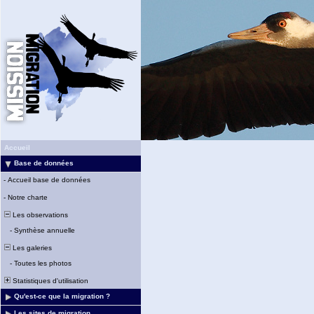
Accueil
Base de données
-
Accueil base de données
-
Notre charte
Les observations
-
Synthèse annuelle
Les galeries
-
Toutes les photos
Statistiques d'utilisation
Qu'est-ce que la migration ?
Les sites de migration