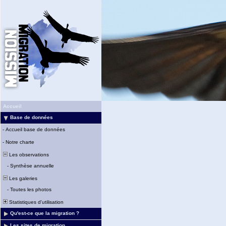
Accueil
Base de données
-
Accueil base de données
-
Notre charte
Les observations
-
Synthèse annuelle
Les galeries
-
Toutes les photos
Statistiques d'utilisation
Qu'est-ce que la migration ?
Les sites de migration