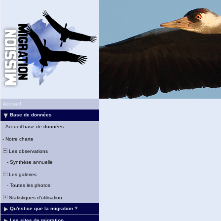
Accueil
Base de données
-
Accueil base de données
-
Notre charte
Les observations
-
Synthèse annuelle
Les galeries
-
Toutes les photos
Statistiques d'utilisation
Qu'est-ce que la migration ?
Les sites de migration