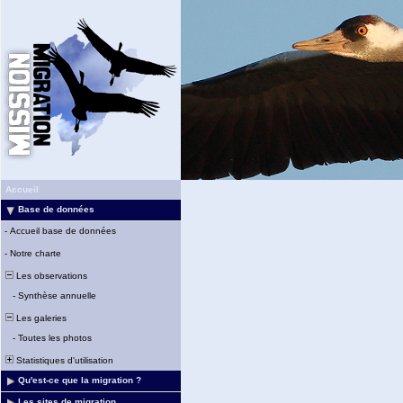
Accueil
Base de données
-
Accueil base de données
-
Notre charte
Les observations
-
Synthèse annuelle
Les galeries
-
Toutes les photos
Statistiques d'utilisation
Qu'est-ce que la migration ?
Les sites de migration