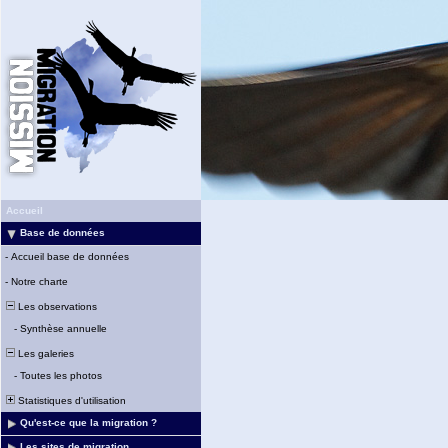
Accueil
Base de données
-
Accueil base de données
-
Notre charte
Les observations
-
Synthèse annuelle
Les galeries
-
Toutes les photos
Statistiques d'utilisation
Qu'est-ce que la migration ?
Les sites de migration