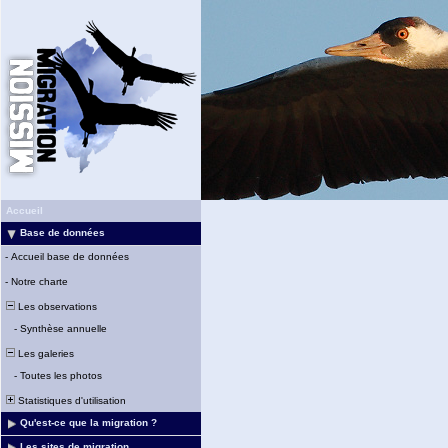
Accueil
Base de données
-
Accueil base de données
-
Notre charte
Les observations
-
Synthèse annuelle
Les galeries
-
Toutes les photos
Statistiques d'utilisation
Qu'est-ce que la migration ?
Les sites de migration