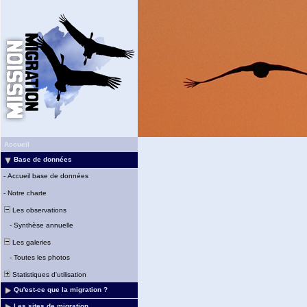
Accueil
Base de données
-
Accueil base de données
-
Notre charte
Les observations
-
Synthèse annuelle
Les galeries
-
Toutes les photos
Statistiques d'utilisation
Qu'est-ce que la migration ?
Les sites de migration