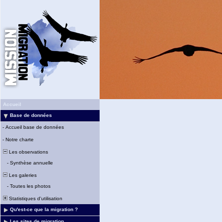
Accueil
Base de données
-
Accueil base de données
-
Notre charte
Les observations
-
Synthèse annuelle
Les galeries
-
Toutes les photos
Statistiques d'utilisation
Qu'est-ce que la migration ?
Les sites de migration