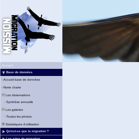
Accueil
Base de données
-
Accueil base de données
-
Notre charte
Les observations
-
Synthèse annuelle
Les galeries
-
Toutes les photos
Statistiques d'utilisation
Qu'est-ce que la migration ?
Les sites de migration