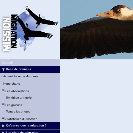
Accueil
Base de données
-
Accueil base de données
-
Notre charte
Les observations
-
Synthèse annuelle
Les galeries
-
Toutes les photos
Statistiques d'utilisation
Qu'est-ce que la migration ?
Les sites de migration