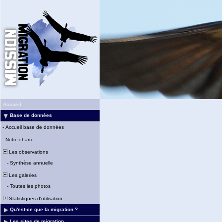
Accueil
Base de données
-
Accueil base de données
-
Notre charte
Les observations
-
Synthèse annuelle
Les galeries
-
Toutes les photos
Statistiques d'utilisation
Qu'est-ce que la migration ?
Les sites de migration