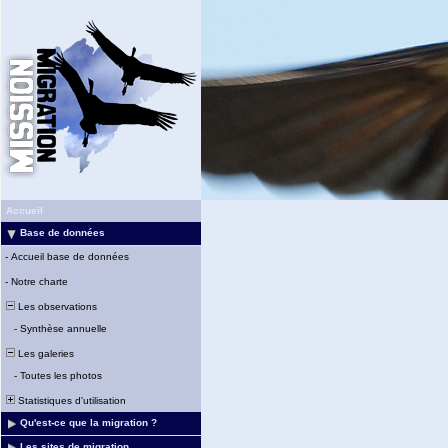
Accueil
Base de données
-
Accueil base de données
-
Notre charte
Les observations
-
Synthèse annuelle
Les galeries
-
Toutes les photos
Statistiques d'utilisation
Qu'est-ce que la migration ?
Les sites de migration