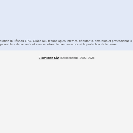
boration du réseau LPO. Grâce aux technologies Internet, débutants, amateurs et professionnels 
s réel leur découverte et ainsi améliorer la connaissance et la protection de la faune
Biolovision Sàrl
(Switzerland), 2003-2026