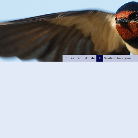
nl
es
en
it
de
fr
Visiteur Anonyme