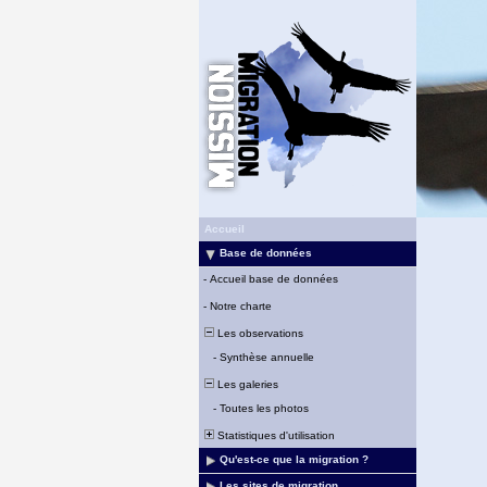
Accueil
Base de données
-
Accueil base de données
-
Notre charte
Les observations
-
Synthèse annuelle
Les galeries
-
Toutes les photos
Statistiques d'utilisation
Qu'est-ce que la migration ?
Les sites de migration